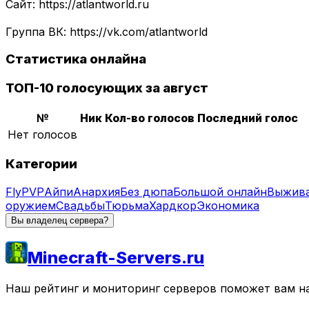
Сайт: https://atlantworld.ru
Группа ВК: https://vk.com/atlantworld
Статистика онлайна
ТОП-10 голосующих за август
№
Ник
Кол-во голосов
Последний голос
Нет голосов
Категории
Fly
PVP
Айпи
Анархия
Без дюпа
Большой онлайн
Выжив
оружием
Свадьбы
Тюрьма
Хардкор
Экономика
Вы владелец сервера?
Minecraft-Servers.ru
Наш рейтинг и мониторинг серверов поможет вам най