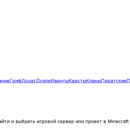
ание
Гриф
Донат
Дуэли
Ивенты
Квесты
Кланы
Пиратские
П
ти и выбрать игровой сервер или проект в Minecraft