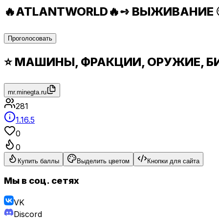
🔥ATLANTWORLD🔥➺ ВЫЖИВАНИЕ 🌍
Проголосовать
⭐ МАШИНЫ, ФРАКЦИИ, ОРУЖИЕ, 
mr.minegta.ru
281
1.16.5
0
0
Купить баллы
Выделить цветом
Кнопки для сайта
Мы в соц. сетях
VK
Discord