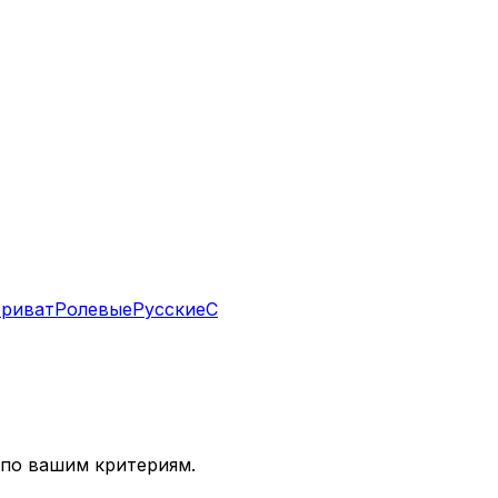
риват
Ролевые
Русские
С
 по вашим критериям.