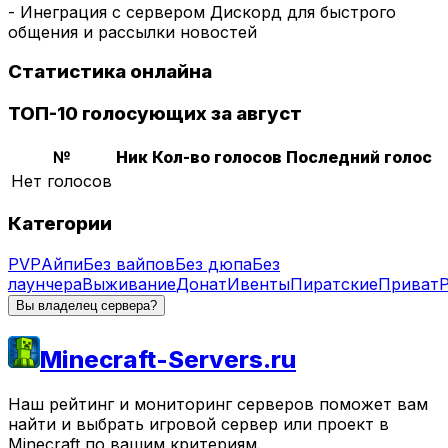
- Инеграция с сервером Дискорд для быстрого
общения и рассылки новостей
Статистика онлайна
ТОП-10 голосующих за август
№
Ник
Кол-во голосов
Последний голос
Нет голосов
Категории
PVP
Айпи
Без вайпов
Без дюпа
Без
лаунчера
Выживание
Донат
Ивенты
Пиратские
Приват
Вы владелец сервера?
Minecraft-Servers.ru
Наш рейтинг и мониторинг серверов поможет вам
найти и выбрать игровой сервер или проект в
Minecraft по вашим критериям.