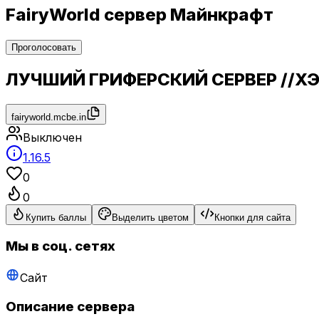
FairyWorld сервер Майнкрафт
Проголосовать
ЛУЧШИЙ ГРИФЕРСКИЙ СЕРВЕР //Х
fairyworld.mcbe.in
Выключен
1.16.5
0
0
Купить баллы
Выделить цветом
Кнопки для сайта
Мы в соц. сетях
Сайт
Описание сервера