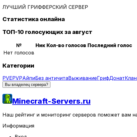
ЛУЧШИЙ ГРИФФЕРСКИЙ СЕРВЕР
Статистика онлайна
ТОП-10 голосующих за август
№
Ник
Кол-во голосов
Последний голос
Нет голосов
Категории
PVE
PVP
Айпи
Без античита
Выживание
Гриф
Донат
Кла
Вы владелец сервера?
Minecraft-Servers.ru
Наш рейтинг и мониторинг серверов поможет вам най
Информация
Вход