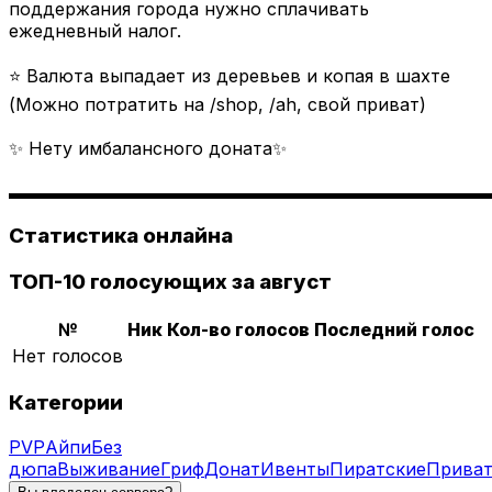
поддержания города нужно сплачивать
ежедневный налог.
⭐ Валюта выпадает из деревьев и копая в шахте
(Можно потратить на /shop, /ah, свой приват)
✨ Нету имбалансного доната✨
▬▬▬▬▬▬▬▬▬▬▬▬▬▬▬▬▬▬▬▬▬▬▬▬▬▬▬
Статистика онлайна
ТОП-10 голосующих за август
№
Ник
Кол-во голосов
Последний голос
Нет голосов
Категории
PVP
Айпи
Без
дюпа
Выживание
Гриф
Донат
Ивенты
Пиратские
Прива