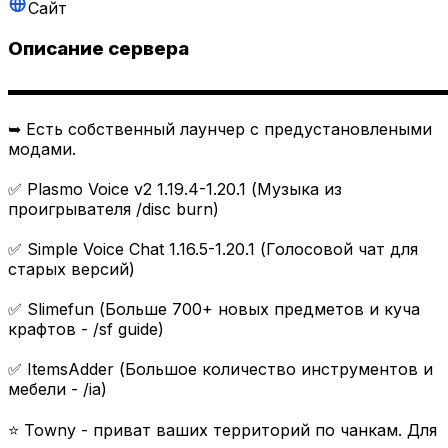
Сайт
Описание сервера
▬▬▬▬▬▬▬▬▬▬▬▬▬▬▬▬▬▬▬▬▬▬▬▬▬▬▬
➥ Есть собственный лаунчер с предустановлеными
модами.
✅ Plasmo Voice v2 1.19.4-1.20.1 (Музыка из
проигрывателя /disc burn)
✅ Simple Voice Chat 1.16.5-1.20.1 (Голосовой чат для
старых версий)
✅ Slimefun (Больше 700+ новых предметов и куча
крафтов - /sf guide)
✅ ItemsAdder (Большое количество инструментов и
мебели - /ia)
⭐ Towny - приват ваших территорий по чанкам. Для