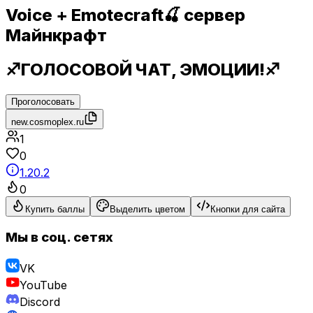
Voice + Emotecraft🍒 сервер
Майнкрафт
♐ГОЛОСОВОЙ ЧАТ, ЭМОЦИИ!♐
Проголосовать
new.cosmoplex.ru
1
0
1.20.2
0
Купить баллы
Выделить цветом
Кнопки для сайта
Мы в соц. сетях
VK
YouTube
Discord