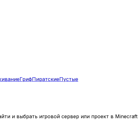
живание
Гриф
Пиратские
Пустые
ти и выбрать игровой сервер или проект в Minecraft