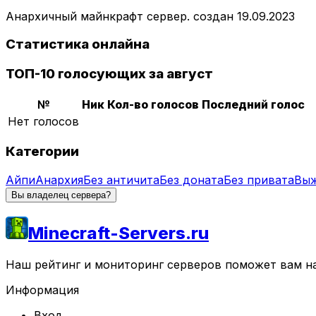
Анархичный майнкрафт сервер. создан 19.09.2023
Статистика онлайна
ТОП-10 голосующих за август
№
Ник
Кол-во голосов
Последний голос
Нет голосов
Категории
Айпи
Анархия
Без античита
Без доната
Без привата
Вы
Вы владелец сервера?
Minecraft-Servers.ru
Наш рейтинг и мониторинг серверов поможет вам най
Информация
Вход