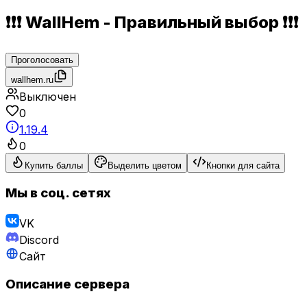
❗❗❗ WallHem - Правильный выбор ❗❗❗
Проголосовать
wallhem.ru
Выключен
0
1.19.4
0
Купить баллы
Выделить цветом
Кнопки для сайта
Мы в соц. сетях
VK
Discord
Сайт
Описание сервера