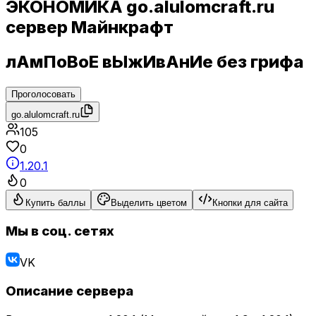
ЭКОНОМИКА go.alulomcraft.ru
сервер Майнкрафт
лАмПоВоЕ вЫжИвАнИе без грифа
Проголосовать
go.alulomcraft.ru
105
0
1.20.1
0
Купить баллы
Выделить цветом
Кнопки для сайта
Мы в соц. сетях
VK
Описание сервера