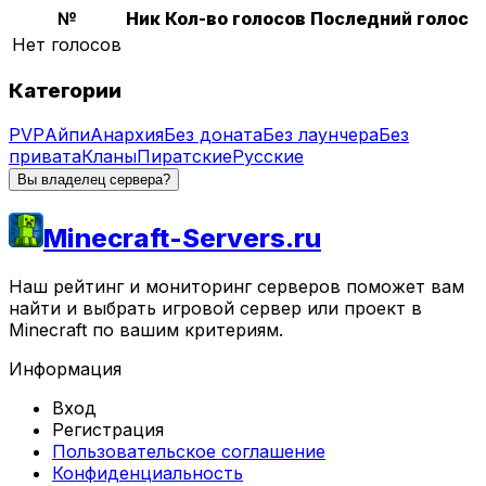
№
Ник
Кол-во голосов
Последний голос
Нет голосов
Категории
PVP
Айпи
Анархия
Без доната
Без лаунчера
Без
привата
Кланы
Пиратские
Русские
Вы владелец сервера?
Minecraft-Servers.ru
Наш рейтинг и мониторинг серверов поможет вам
найти и выбрать игровой сервер или проект в
Minecraft по вашим критериям.
Информация
Вход
Регистрация
Пользовательское соглашение
Конфиденциальность