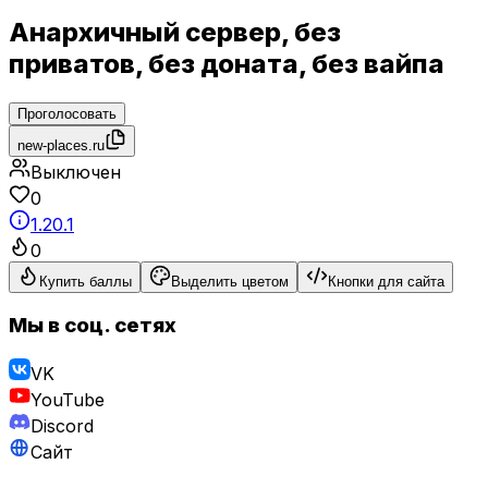
Анархичный сервер, без
приватов, без доната, без вайпа
Проголосовать
new-places.ru
Выключен
0
1.20.1
0
Купить баллы
Выделить цветом
Кнопки для сайта
Мы в соц. сетях
VK
YouTube
Discord
Сайт