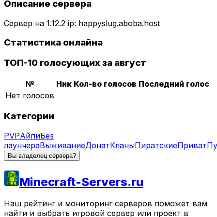
Описание сервера
Сервер на 1.12.2 ip: happyslug.aboba.host
Статистика онлайна
ТОП-10 голосующих за август
№
Ник
Кол-во голосов
Последний голос
Нет голосов
Категории
PVP
Айпи
Без
лаунчера
Выживание
Донат
Кланы
Пиратские
Приват
Пу
Вы владелец сервера?
Minecraft-Servers.ru
Наш рейтинг и мониторинг серверов поможет вам
найти и выбрать игровой сервер или проект в