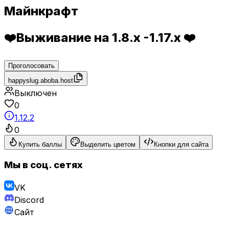
Майнкрафт
❤️Выживание на 1.8.x -1.17.x ❤️
Проголосовать
happyslug.aboba.host
Выключен
0
1.12.2
0
Купить баллы
Выделить цветом
Кнопки для сайта
Мы в соц. сетях
VK
Discord
Сайт