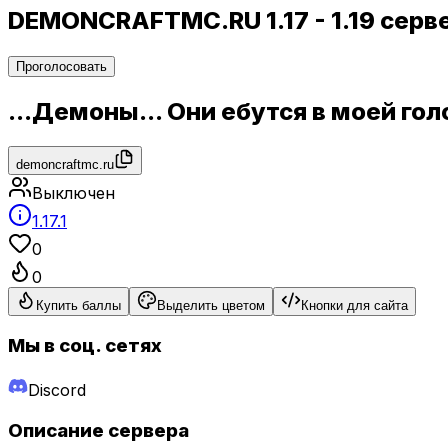
DEMONCRAFTMC.RU 1.17 - 1.19 сер
Проголосовать
...Демоны... Они ебутся в моей голо
demoncraftmc.ru
Выключен
1.17.1
0
0
Купить баллы
Выделить цветом
Кнопки для сайта
Мы в соц. сетях
Discord
Описание сервера