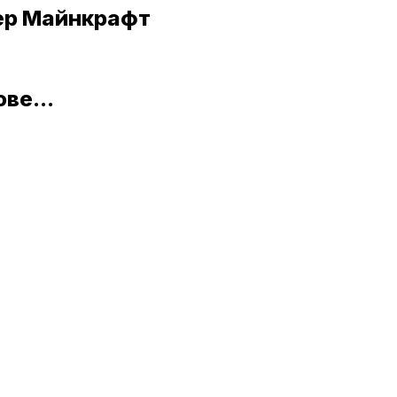
вер Майнкрафт
ве...