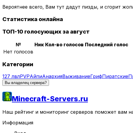
Вероятнее всего, Вам тут дадут пизды, и сгорит жо
Статистика онлайна
ТОП-10 голосующих за август
№
Ник
Кол-во голосов
Последний голос
Нет голосов
Категории
127 лвл
PVP
Айпи
Анархия
Выживание
Гриф
Пиратские
П
Вы владелец сервера?
Minecraft-Servers.ru
Наш рейтинг и мониторинг серверов поможет вам най
Информация