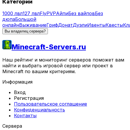
Категории
1000 лвл
127 лвл
Fly
PVP
Айпи
Без вайпов
Без
дюпа
Большой
онлайн
Выживание
Гриф
Донат
Дуэли
Ивенты
Квесты
Кл
Вы владелец сервера?
Minecraft-Servers.ru
Наш рейтинг и мониторинг серверов поможет вам
найти и выбрать игровой сервер или проект в
Minecraft по вашим критериям.
Информация
Вход
Регистрация
Пользовательское соглашение
Конфиденциальность
Контакты
Сервера