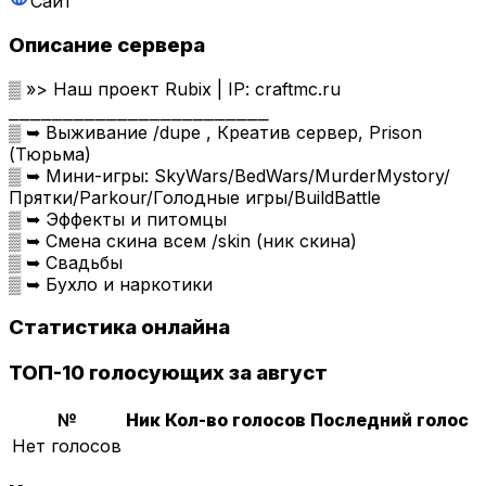
Сайт
Описание сервера
▒ »> Наш проект Rubix | IP: craftmc.ru
⎯⎯⎯⎯⎯⎯⎯⎯⎯⎯⎯⎯⎯⎯⎯⎯⎯⎯⎯⎯⎯⎯⎯⎯
▒ ➥ Выживание /dupe , Креатив сервер, Prison
(Тюрьма)
▒ ➥ Мини-игры: SkyWars/BedWars/MurderMystory/
Прятки/Parkour/Голодные игры/BuildBattle
▒ ➥ Эффекты и питомцы
▒ ➥ Смена скина всем /skin (ник скина)
▒ ➥ Свадьбы
▒ ➥ Бухло и наркотики
Статистика онлайна
ТОП-10 голосующих за август
№
Ник
Кол-во голосов
Последний голос
Нет голосов