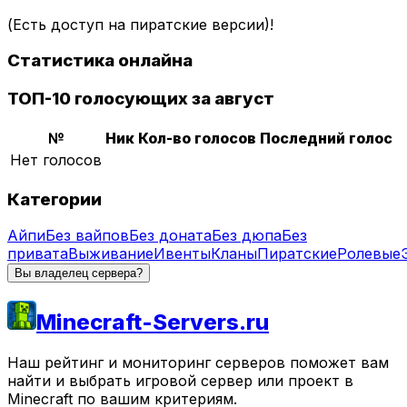
(Есть доступ на пиратские версии)!
Статистика онлайна
ТОП-10 голосующих за август
№
Ник
Кол-во голосов
Последний голос
Нет голосов
Категории
Айпи
Без вайпов
Без доната
Без дюпа
Без
привата
Выживание
Ивенты
Кланы
Пиратские
Ролевые
Вы владелец сервера?
Minecraft-Servers.ru
Наш рейтинг и мониторинг серверов поможет вам
найти и выбрать игровой сервер или проект в
Minecraft по вашим критериям.