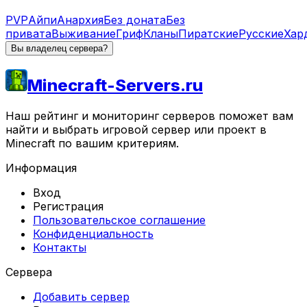
PVP
Айпи
Анархия
Без доната
Без
привата
Выживание
Гриф
Кланы
Пиратские
Русские
Хар
Вы владелец сервера?
Minecraft-Servers.ru
Наш рейтинг и мониторинг серверов поможет вам
найти и выбрать игровой сервер или проект в
Minecraft по вашим критериям.
Информация
Вход
Регистрация
Пользовательское соглашение
Конфиденциальность
Контакты
Сервера
Добавить сервер