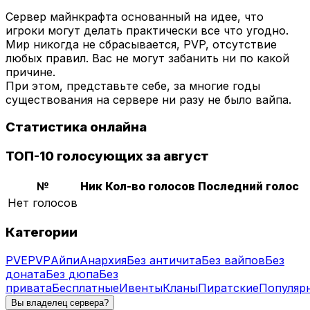
Сервер майнкрафта основанный на идее, что
игроки могут делать практически все что угодно.
Мир никогда не сбрасывается, PVP, отсутствие
любых правил. Вас не могут забанить ни по какой
причине.
При этом, представьте себе, за многие годы
существования на сервере ни разу не было вайпа.
Статистика онлайна
ТОП-10 голосующих за август
№
Ник
Кол-во голосов
Последний голос
Нет голосов
Категории
PVE
PVP
Айпи
Анархия
Без античита
Без вайпов
Без
доната
Без дюпа
Без
привата
Бесплатные
Ивенты
Кланы
Пиратские
Популяр
Вы владелец сервера?