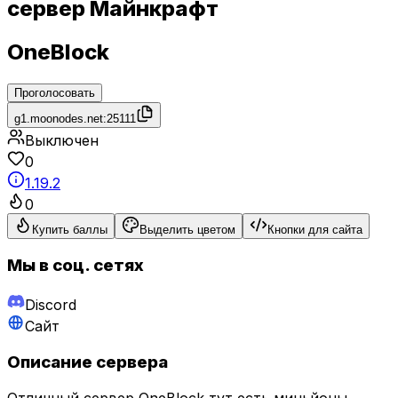
сервер Майнкрафт
OneBlock
Проголосовать
g1.moonodes.net:25111
Выключен
0
1.19.2
0
Купить баллы
Выделить цветом
Кнопки для сайта
Мы в соц. сетях
Discord
Сайт
Описание сервера
Отличный сервер OneBlock тут есть миньйоны