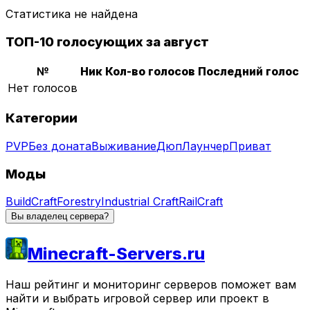
Статистика не найдена
ТОП-10 голосующих за август
№
Ник
Кол-во голосов
Последний голос
Нет голосов
Категории
PVP
Без доната
Выживание
Дюп
Лаунчер
Приват
Моды
BuildCraft
Forestry
Industrial Craft
RailCraft
Вы владелец сервера?
Minecraft-Servers.ru
Наш рейтинг и мониторинг серверов поможет вам
найти и выбрать игровой сервер или проект в