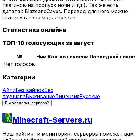
плагинов(на пропуск ночи и тд.). Так же есть
датапак BlazeandCaves. Перевод для него можно
скачать в нашем дс сервере.
Статистика онлайна
ТОП-10 голосующих за август
№
Ник
Кол-во голосов
Последний голос
Нет голосов
Категории
Айпи
Без вайпов
Без
лаунчера
Выживание
Лицензия
Русские
Вы владелец сервера?
Minecraft-Servers.ru
Наш рейтинг и мониторинг серверов поможет вам