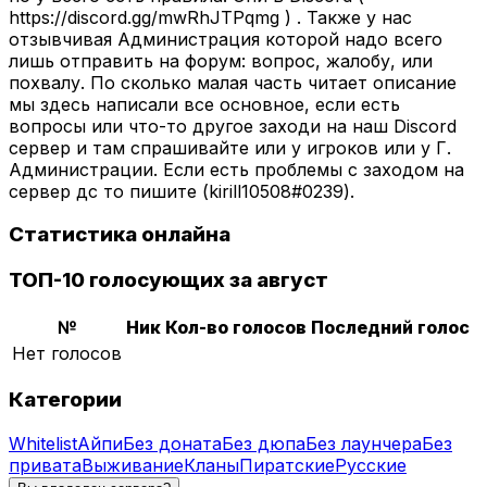
https://discord.gg/mwRhJTPqmg ) . Также у нас
отзывчивая Администрация которой надо всего
лишь отправить на форум: вопрос, жалобу, или
похвалу. По сколько малая часть читает описание
мы здесь написали все основное, если есть
вопросы или что-то другое заходи на наш Discord
сервер и там спрашивайте или у игроков или у Г.
Администрации. Если есть проблемы с заходом на
сервер дс то пишите (kirill10508#0239).
Статистика онлайна
ТОП-10 голосующих за август
№
Ник
Кол-во голосов
Последний голос
Нет голосов
Категории
Whitelist
Айпи
Без доната
Без дюпа
Без лаунчера
Без
привата
Выживание
Кланы
Пиратские
Русские