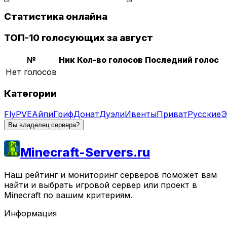
Статистика онлайна
ТОП-10 голосующих за август
№
Ник
Кол-во голосов
Последний голос
Нет голосов
Категории
Fly
PVE
Айпи
Гриф
Донат
Дуэли
Ивенты
Приват
Русские
Э
Вы владелец сервера?
Minecraft-Servers.ru
Наш рейтинг и мониторинг серверов поможет вам
найти и выбрать игровой сервер или проект в
Minecraft по вашим критериям.
Информация