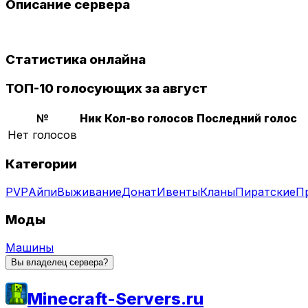
Описание сервера
Статистика онлайна
ТОП-10 голосующих за август
№
Ник
Кол-во голосов
Последний голос
Нет голосов
Категории
PVP
Айпи
Выживание
Донат
Ивенты
Кланы
Пиратские
П
Моды
Машины
Вы владелец сервера?
Minecraft-Servers.ru