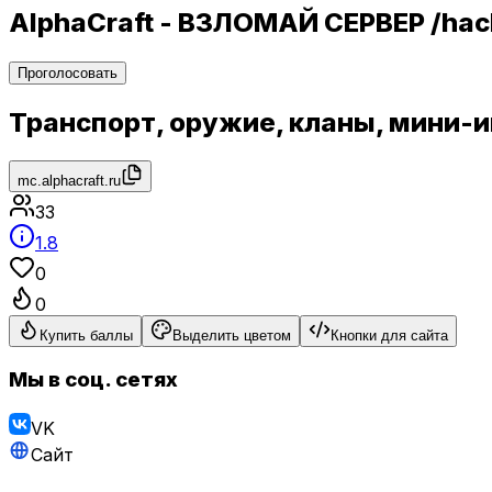
AlphaCraft - ВЗЛОМАЙ СЕРВЕР /ha
Проголосовать
Транспорт, оружие, кланы, мини-иг
mc.alphacraft.ru
33
1.8
0
0
Купить баллы
Выделить цветом
Кнопки для сайта
Мы в соц. сетях
VK
Сайт