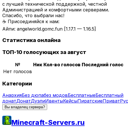
с лучшей технической поддержкой, честной
Администрацией и комфортными серверами.
Спасибо, что выбрали нас!
☕ Присоединяйся к нам:
Айпи: angelworld.gomc.fun [1.17.1 — 1.16.5]
Статистика онлайна
ТОП-10 голосующих за август
№
Ник
Кол-во голосов
Последний голос
Нет голосов
Категории
Анархия
Без дюпа
без модов
Бесплатные
Бесплатный
донат
Донат
Дуэли
Ивенты
Кейсы
Пиратские
Приват
Ру
Вы владелец сервера?
Minecraft-Servers.ru