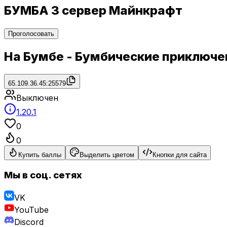
БУМБА 3 сервер Майнкрафт
Проголосовать
На Бумбе - Бумбические приключе
65.109.36.45:25579
Выключен
1.20.1
0
0
Купить баллы
Выделить цветом
Кнопки для сайта
Мы в соц. сетях
VK
YouTube
Discord