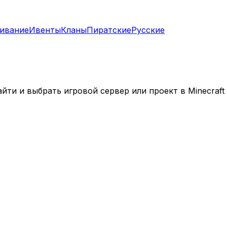
ивание
Ивенты
Кланы
Пиратские
Русские
ти и выбрать игровой сервер или проект в Minecraft