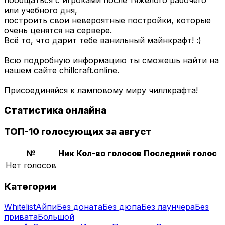
или учебного дня,
построить свои невероятные постройки, которые
очень ценятся на сервере.
Всё то, что дарит тебе ванильный майнкрафт! :)
Всю подробную информацию ты сможешь найти на
нашем сайте chillcraft.online.
Присоединяйся к ламповому миру чиллкрафта!
Статистика онлайна
ТОП-10 голосующих за август
№
Ник
Кол-во голосов
Последний голос
Нет голосов
Категории
Whitelist
Айпи
Без доната
Без дюпа
Без лаунчера
Без
привата
Большой