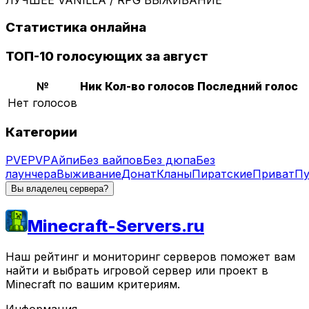
Статистика онлайна
ТОП-10 голосующих за август
№
Ник
Кол-во голосов
Последний голос
Нет голосов
Категории
PVE
PVP
Айпи
Без вайпов
Без дюпа
Без
лаунчера
Выживание
Донат
Кланы
Пиратские
Приват
Пу
Вы владелец сервера?
Minecraft-Servers.ru
Наш рейтинг и мониторинг серверов поможет вам
найти и выбрать игровой сервер или проект в
Minecraft по вашим критериям.