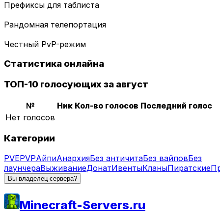
Префиксы для таблиста
Рандомная телепортация
Честный PvP-режим
Статистика онлайна
ТОП-10 голосующих за август
№
Ник
Кол-во голосов
Последний голос
Нет голосов
Категории
PVE
PVP
Айпи
Анархия
Без античита
Без вайпов
Без
лаунчера
Выживание
Донат
Ивенты
Кланы
Пиратские
П
Вы владелец сервера?
Minecraft-Servers.ru