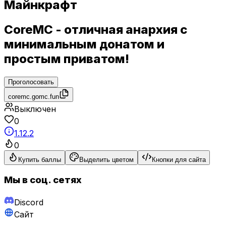
Майнкрафт
CoreMC - отличная анархия с
минимальным донатом и
простым приватом!
Проголосовать
coremc.gomc.fun
Выключен
0
1.12.2
0
Купить баллы
Выделить цветом
Кнопки для сайта
Мы в соц. сетях
Discord
Сайт