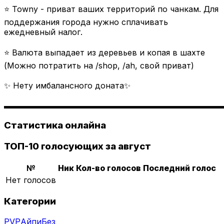
⭐ Towny - приват ваших территорий по чанкам. Для
поддержания города нужно сплачивать
ежедневный налог.
⭐ Валюта выпадает из деревьев и копая в шахте
(Можно потратить на /shop, /ah, свой приват)
✨ Нету имбалансного доната✨
▬▬▬▬▬▬▬▬▬▬▬▬▬▬▬▬▬▬▬▬▬▬▬▬▬▬▬
Статистика онлайна
ТОП-10 голосующих за август
№
Ник
Кол-во голосов
Последний голос
Нет голосов
Категории
PVP
Айпи
Без