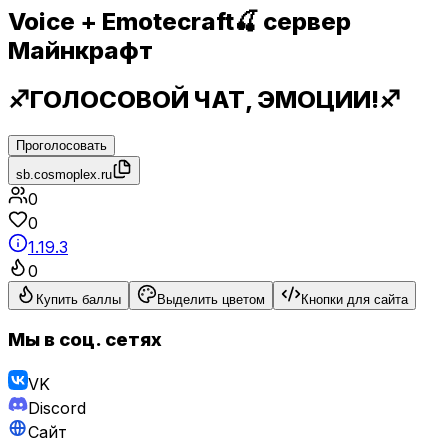
Voice + Emotecraft🍒 сервер
Майнкрафт
♐ГОЛОСОВОЙ ЧАТ, ЭМОЦИИ!♐
Проголосовать
sb.cosmoplex.ru
0
0
1.19.3
0
Купить баллы
Выделить цветом
Кнопки для сайта
Мы в соц. сетях
VK
Discord
Сайт