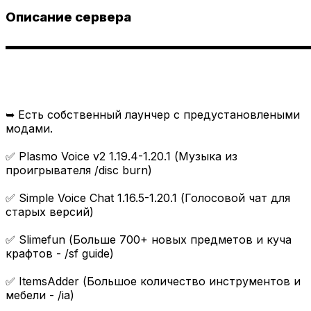
Описание сервера
▬▬▬▬▬▬▬▬▬▬▬▬▬▬▬▬▬▬▬▬▬▬▬▬▬▬▬
➥ Есть собственный лаунчер с предустановлеными
модами.
✅ Plasmo Voice v2 1.19.4-1.20.1 (Музыка из
проигрывателя /disc burn)
✅ Simple Voice Chat 1.16.5-1.20.1 (Голосовой чат для
старых версий)
✅ Slimefun (Больше 700+ новых предметов и куча
крафтов - /sf guide)
✅ ItemsAdder (Большое количество инструментов и
мебели - /ia)