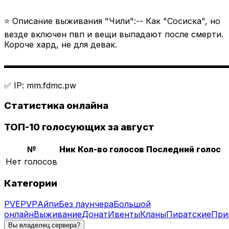
⭐ Описание выживания "Чили":-- Как "Сосиска", но
везде включен пвп и вещи выпадают после смерти.
Короче хард, не для девак.
▬▬▬▬▬▬▬▬▬▬▬▬▬▬▬▬▬▬▬▬▬▬▬▬▬▬▬
✅ IP: mm.fdmc.pw
Статистика онлайна
ТОП-10 голосующих за август
№
Ник
Кол-во голосов
Последний голос
Нет голосов
Категории
PVE
PVP
Айпи
Без лаунчера
Большой
онлайн
Выживание
Донат
Ивенты
Кланы
Пиратские
При
Вы владелец сервера?