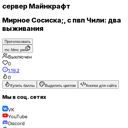
сервер Майнкрафт
Мирное Сосиска;, с пвп Чили: два
выживания
Проголосовать
mc.fdmc.pw
Выключен
0
1.19.2
0
Купить баллы
Выделить цветом
Кнопки для сайта
Мы в соц. сетях
VK
YouTube
Discord