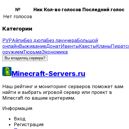
№
Ник
Кол-во голосов
Последний голос
Нет голосов
Категории
PVP
Айпи
Без дюпа
Без лаунчера
Большой
онлайн
Выживание
Донат
Ивенты
Квесты
Кланы
Пиратс
оружием
Тюрьма
Экономика
Вы владелец сервера?
Minecraft-Servers.ru
Наш рейтинг и мониторинг серверов поможет вам
найти и выбрать игровой сервер или проект в
Minecraft по вашим критериям.
Информация
Вход
Регистрация