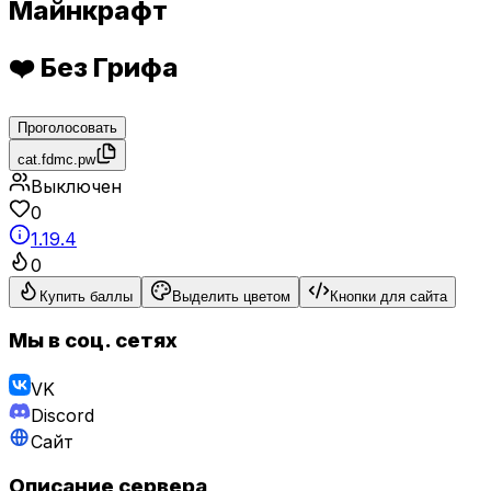
Майнкрафт
❤️ Без Грифа
Проголосовать
cat.fdmc.pw
Выключен
0
1.19.4
0
Купить баллы
Выделить цветом
Кнопки для сайта
Мы в соц. сетях
VK
Discord
Сайт
Описание сервера