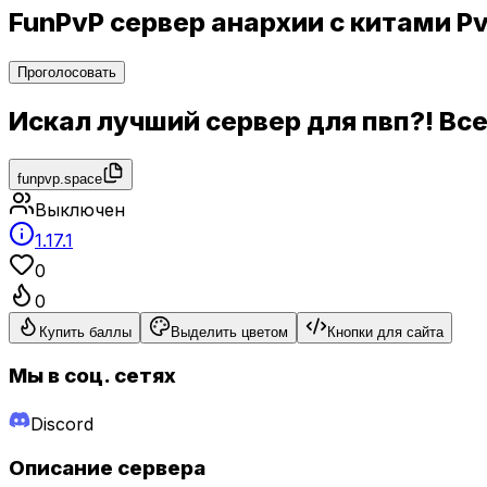
FunPvP сервер анархии с китами P
Проголосовать
Искал лучший сервер для пвп?! Все
funpvp.space
Выключен
1.17.1
0
0
Купить баллы
Выделить цветом
Кнопки для сайта
Мы в соц. сетях
Discord
Описание сервера