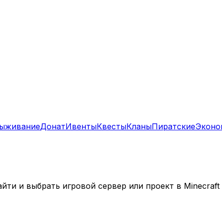
ыживание
Донат
Ивенты
Квесты
Кланы
Пиратские
Эконо
ти и выбрать игровой сервер или проект в Minecraft