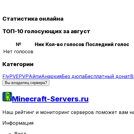
Статистика онлайна
ТОП-10 голосующих за август
№
Ник
Кол-во голосов
Последний голос
Нет голосов
Категории
Fly
PVE
PVP
Айпи
Анархия
Без дюпа
Бесплатный донат
В
Вы владелец сервера?
Minecraft-Servers.ru
Наш рейтинг и мониторинг серверов поможет вам най
Информация
Вход