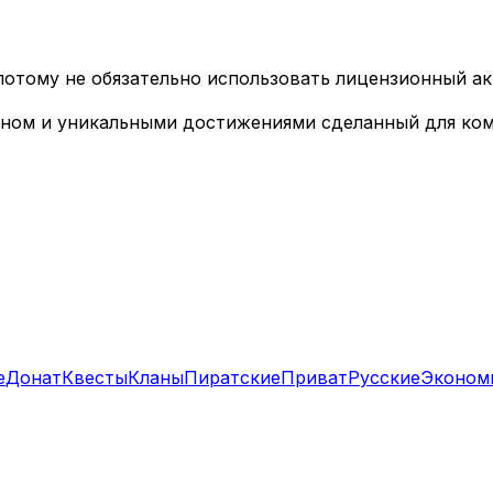
 потому не обязательно использовать лицензионный ак
зином и уникальными достижениями сделанный для ком
е
Донат
Квесты
Кланы
Пиратские
Приват
Русские
Эконом