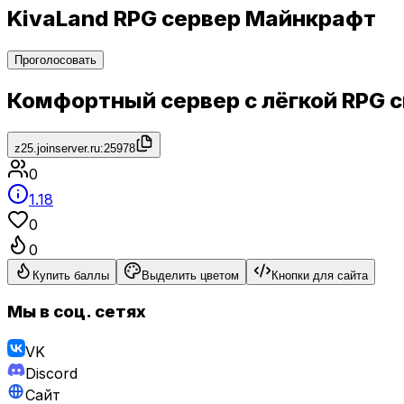
KivaLand RPG сервер Майнкрафт
Проголосовать
Комфортный сервер с лёгкой RPG 
z25.joinserver.ru:25978
0
1.18
0
0
Купить баллы
Выделить цветом
Кнопки для сайта
Мы в соц. сетях
VK
Discord
Сайт