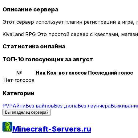
Описание сервера
Этот сервер использует плагин регистрации в игре,
KivaLand RPG Это простой сервер с квестами, мага
Статистика онлайна
ТОП-10 голосующих за август
№
Ник
Кол-во голосов
Последний голос
Нет голосов
Категории
PVP
Айпи
Без вайпов
Без дюпа
Без лаунчера
Выживани
Вы владелец сервера?
Minecraft-Servers.ru