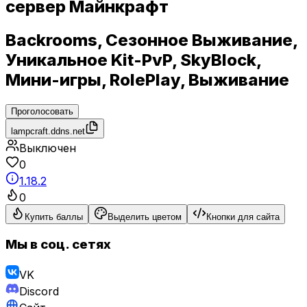
сервер Майнкрафт
Backrooms, Сезонное Выживание,
Уникальное Kit-PvP, SkyBlock,
Мини-игры, RolePlay, Выживание
Проголосовать
lampcraft.ddns.net
Выключен
0
1.18.2
0
Купить баллы
Выделить цветом
Кнопки для сайта
Мы в соц. сетях
VK
Discord