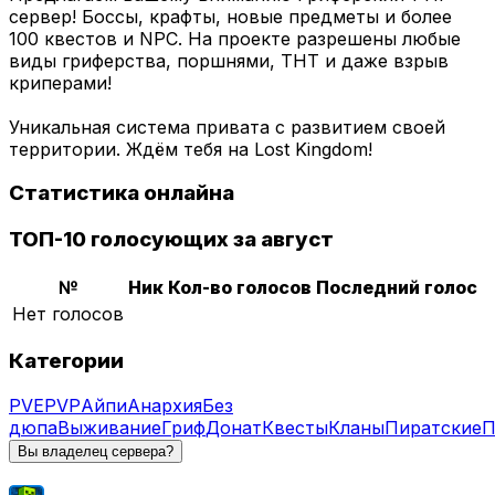
сервер! Боссы, крафты, новые предметы и более
100 квестов и NPC. На проекте разрешены любые
виды гриферства, поршнями, ТНТ и даже взрыв
криперами!
Уникальная система привата с развитием своей
территории. Ждём тебя на Lost Kingdom!
Статистика онлайна
ТОП-10 голосующих за август
№
Ник
Кол-во голосов
Последний голос
Нет голосов
Категории
PVE
PVP
Айпи
Анархия
Без
дюпа
Выживание
Гриф
Донат
Квесты
Кланы
Пиратские
П
Вы владелец сервера?