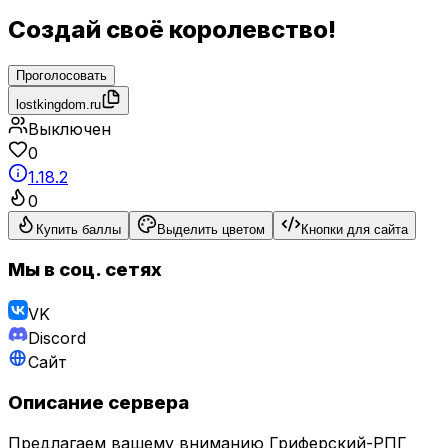
Создай своё королевство!
Проголосовать
lostkingdom.ru
Выключен
0
1.18.2
0
Купить баллы
Выделить цветом
Кнопки для сайта
Мы в соц. сетях
VK
Discord
Сайт
Описание сервера
Предлагаем вашему вниманию Гриферский-РПГ