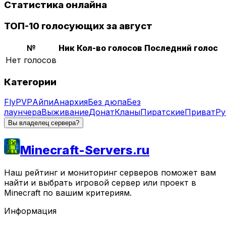
Статистика онлайна
ТОП-10 голосующих за август
№
Ник
Кол-во голосов
Последний голос
Нет голосов
Категории
Fly
PVP
Айпи
Анархия
Без дюпа
Без
лаунчера
Выживание
Донат
Кланы
Пиратские
Приват
Ру
Вы владелец сервера?
Minecraft-Servers.ru
Наш рейтинг и мониторинг серверов поможет вам
найти и выбрать игровой сервер или проект в
Minecraft по вашим критериям.
Информация