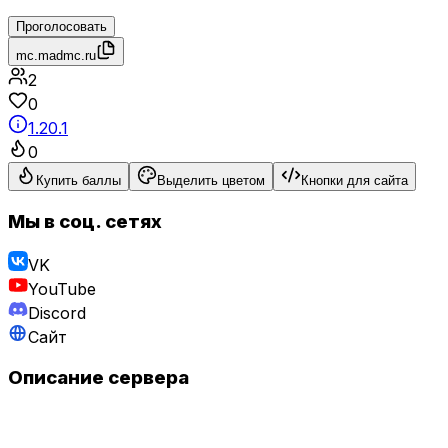
Проголосовать
mc.madmc.ru
2
0
1.20.1
0
Купить баллы
Выделить цветом
Кнопки для сайта
Мы в соц. сетях
VK
YouTube
Discord
Сайт
Описание сервера