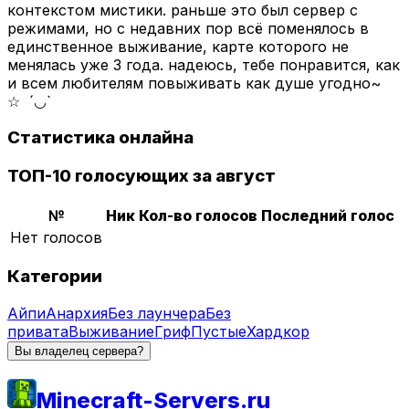
контекстом мистики. раньше это был сервер с
режимами, но с недавних пор всё поменялось в
единственное выживание, карте которого не
менялась уже 3 года. надеюсь, тебе понравится, как
и всем любителям повыживать как душе угодно~
☆ ´◡`
Статистика онлайна
ТОП-10 голосующих за август
№
Ник
Кол-во голосов
Последний голос
Нет голосов
Категории
Айпи
Анархия
Без лаунчера
Без
привата
Выживание
Гриф
Пустые
Хардкор
Вы владелец сервера?
Minecraft-Servers.ru