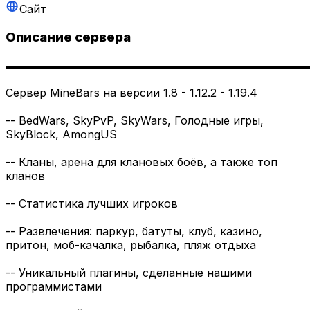
Сайт
Описание сервера
▬▬▬▬▬▬▬▬▬▬▬▬▬▬▬▬▬▬▬▬▬▬▬▬▬▬▬
Сервер MineBars на версии 1.8 - 1.12.2 - 1.19.4
-- BedWars, SkyPvP, SkyWars, Голодные игры,
SkyBlock, AmongUS
-- Кланы, арена для клановых боёв, а также топ
кланов
-- Статистика лучших игроков
-- Развлечения: паркур, батуты, клуб, казино,
притон, моб-качалка, рыбалка, пляж отдыха
-- Уникальный плагины, сделанные нашими
программистами