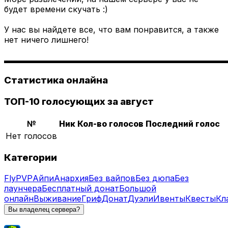
будет времени скучать :)
У нас вы найдете все, что вам понравится, а также
нет ничего лишнего!
▬▬▬▬▬▬▬▬▬▬▬▬▬▬▬▬▬▬▬▬▬▬▬▬▬▬▬
Статистика онлайна
ТОП-10 голосующих за август
№
Ник
Кол-во голосов
Последний голос
Нет голосов
Категории
Fly
PVP
Айпи
Анархия
Без вайпов
Без дюпа
Без
лаунчера
Бесплатный донат
Большой
онлайн
Выживание
Гриф
Донат
Дуэли
Ивенты
Квесты
Кл
Вы владелец сервера?