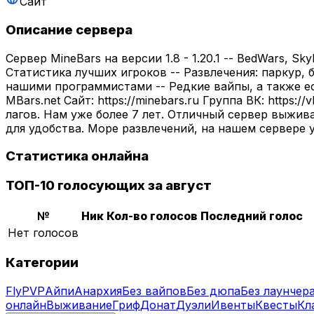
Сайт
Описание сервера
Сервер MineBars на версии 1.8 - 1.20.1 -- BedWars, S
Статистика лучших игроков -- Развлечения: паркур, 
нашими программистами -- Редкие вайпы, а также ест
MBars.net Сайт: https://minebars.ru Группа ВК: htt
лагов. Нам уже более 7 лет. Отличный сервер выжив
для удобства. Море развлечений, на нашем сервере у 
Статистика онлайна
ТОП-10 голосующих за август
№
Ник
Кол-во голосов
Последний голос
Нет голосов
Категории
Fly
PVP
Айпи
Анархия
Без вайпов
Без дюпа
Без лаунчер
онлайн
Выживание
Гриф
Донат
Дуэли
Ивенты
Квесты
Кл