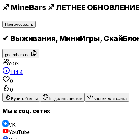
♐ MineBars ♐ ЛЕТНЕЕ ОБНОВЛЕНИЕ 
Проголосовать
✔ Выживания, МиниИгры, СкайБло
god.mbars.net
203
1.14.4
0
0
Купить баллы
Выделить цветом
Кнопки для сайта
Мы в соц. сетях
VK
YouTube