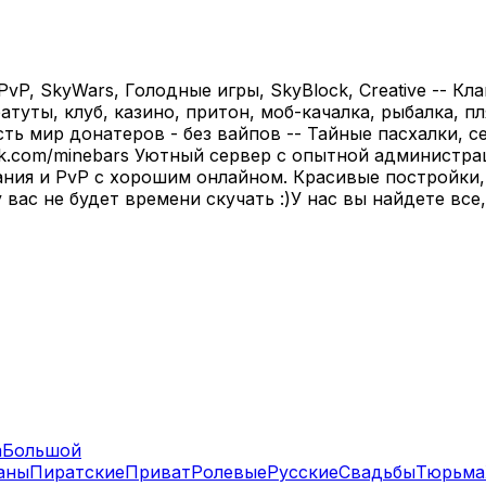
kyPvP, SkyWars, Голодные игры, SkyBlock, Creative -- К
батуты, клуб, казино, притон, моб-качалка, рыбалка, 
ь мир донатеров - без вайпов -- Тайные пасхалки, се
ps://vk.com/minebars Уютный сервер с опытной админис
ания и PvP с хорошим онлайном. Красивые постройки,
вас не будет времени скучать :)У нас вы найдете все,
а
Большой
аны
Пиратские
Приват
Ролевые
Русские
Свадьбы
Тюрьма