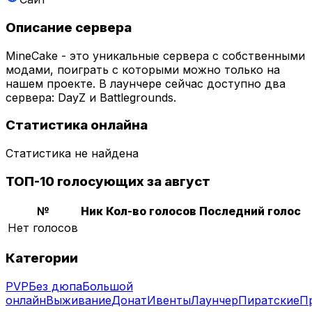
Описание сервера
MineCake - это уникальные сервера с собственными
модами, поиграть с которыми можно только на
нашем проекте. В лаунчере сейчас доступно два
сервера: DayZ и Battlegrounds.
Статистика онлайна
Статистика не найдена
ТОП-10 голосующих за август
№
Ник
Кол-во голосов
Последний голос
Нет голосов
Категории
PVP
Без дюпа
Большой
онлайн
Выживание
Донат
Ивенты
Лаунчер
Пиратские
П