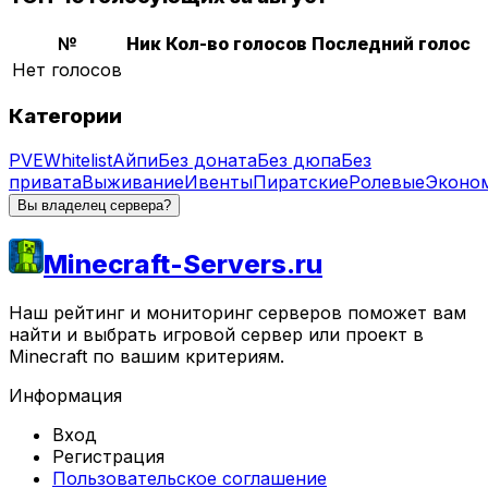
№
Ник
Кол-во голосов
Последний голос
Нет голосов
Категории
PVE
Whitelist
Айпи
Без доната
Без дюпа
Без
привата
Выживание
Ивенты
Пиратские
Ролевые
Эконо
Вы владелец сервера?
Minecraft-Servers.ru
Наш рейтинг и мониторинг серверов поможет вам
найти и выбрать игровой сервер или проект в
Minecraft по вашим критериям.
Информация
Вход
Регистрация
Пользовательское соглашение