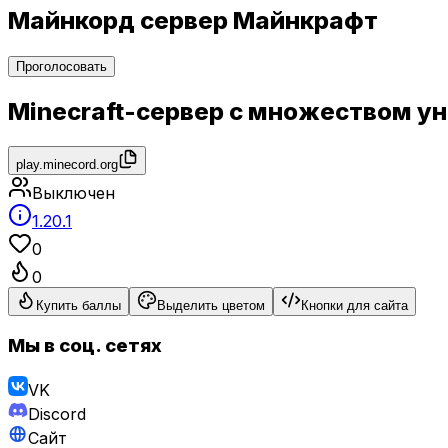
Майнкорд сервер Майнкрафт
Проголосовать
Minecraft-сервер с множеством у
play.minecord.org
Выключен
1.20.1
0
0
Купить баллы
Выделить цветом
Кнопки для сайта
Мы в соц. сетях
VK
Discord
Сайт