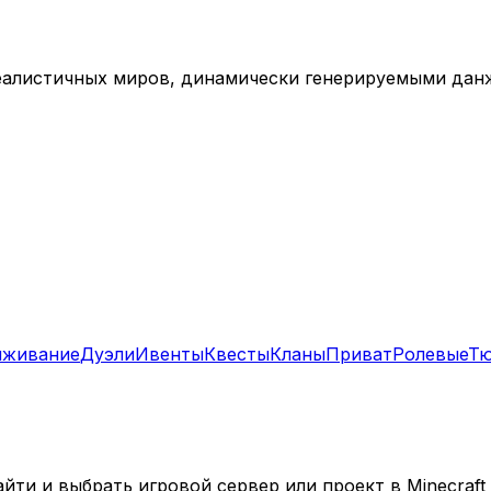
еалистичных миров, динамически генерируемыми данж
живание
Дуэли
Ивенты
Квесты
Кланы
Приват
Ролевые
Т
ти и выбрать игровой сервер или проект в Minecraft