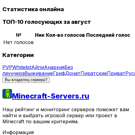
Статистика онлайна
ТОП-10 голосующих за август
№
Ник
Кол-во голосов
Последний голос
Нет голосов
Категории
PVP
Whitelist
Айпи
Анархия
Без
лаунчера
Выживание
Гриф
Донат
Пиратские
Приват
Рус
Вы владелец сервера?
Minecraft-Servers.ru
Наш рейтинг и мониторинг серверов поможет вам
найти и выбрать игровой сервер или проект в
Minecraft по вашим критериям.
Информация