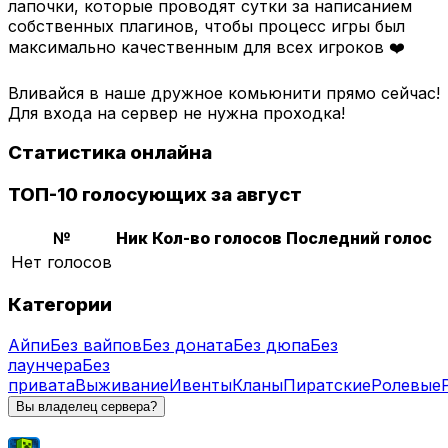
лапочки, которые проводят сутки за написанием
собственных плагинов, чтобы процесс игры был
максимально качественным для всех игроков ❤️
Вливайся в наше дружное комьюнити прямо сейчас!
Для входа на сервер не нужна проходка!
Статистика онлайна
ТОП-10 голосующих за август
№
Ник
Кол-во голосов
Последний голос
Нет голосов
Категории
Айпи
Без вайпов
Без доната
Без дюпа
Без
лаунчера
Без
привата
Выживание
Ивенты
Кланы
Пиратские
Ролевые
Вы владелец сервера?