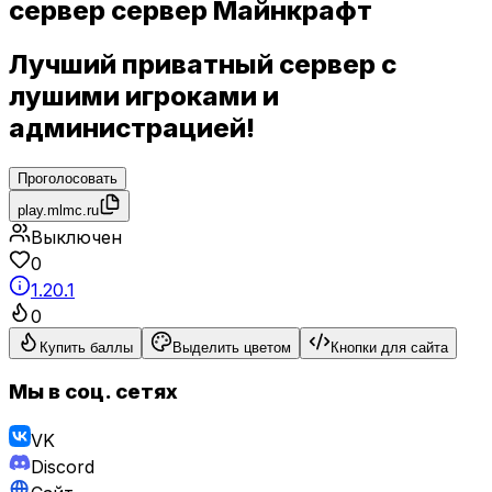
сервер сервер Майнкрафт
Лучший приватный сервер с
лушими игроками и
администрацией!
Проголосовать
play.mlmc.ru
Выключен
0
1.20.1
0
Купить баллы
Выделить цветом
Кнопки для сайта
Мы в соц. сетях
VK
Discord