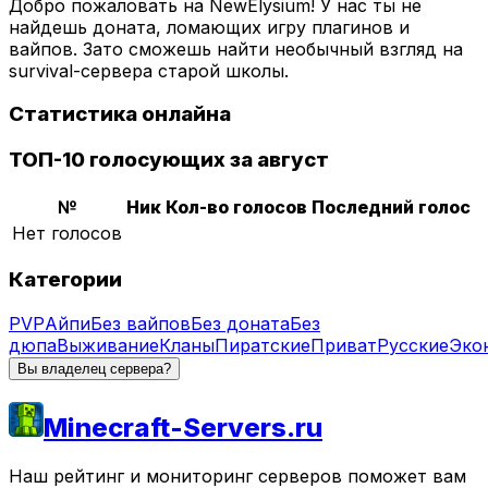
Добро пожаловать на NewElysium! У нас ты не
найдешь доната, ломающих игру плагинов и
вайпов. Зато сможешь найти необычный взгляд на
survival-сервера старой школы.
Статистика онлайна
ТОП-10 голосующих за август
№
Ник
Кол-во голосов
Последний голос
Нет голосов
Категории
PVP
Айпи
Без вайпов
Без доната
Без
дюпа
Выживание
Кланы
Пиратские
Приват
Русские
Эко
Вы владелец сервера?
Minecraft-Servers.ru
Наш рейтинг и мониторинг серверов поможет вам