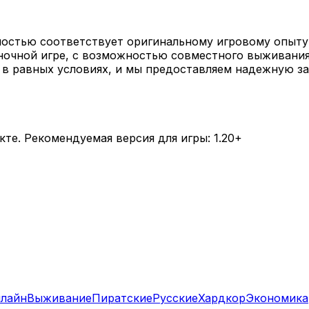
лностью соответствует оригинальному игровому опыту 
иночной игре, с возможностью совместного выживания 
 в равных условиях, и мы предоставляем надежную за
те. Рекомендуемая версия для игры: 1.20+
нлайн
Выживание
Пиратские
Русские
Хардкор
Экономика