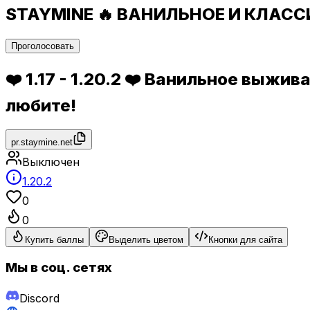
STAYMINE 🔥 ВАНИЛЬНОЕ И КЛАСС
Проголосовать
❤️ 1.17 - 1.20.2 ❤️ Ванильное выжи
любите!
pr.staymine.net
Выключен
1.20.2
0
0
Купить баллы
Выделить цветом
Кнопки для сайта
Мы в соц. сетях
Discord