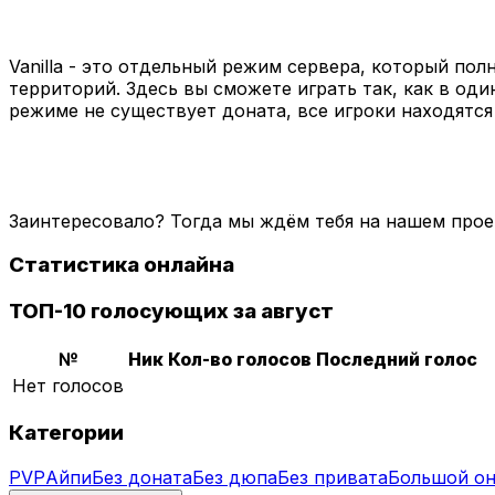
Vanilla - это отдельный режим сервера, который по
территорий. Здесь вы сможете играть так, как в од
режиме не существует доната, все игроки находятся
Заинтересовало? Тогда мы ждём тебя на нашем проек
Статистика онлайна
ТОП-10 голосующих за август
№
Ник
Кол-во голосов
Последний голос
Нет голосов
Категории
PVP
Айпи
Без доната
Без дюпа
Без привата
Большой о