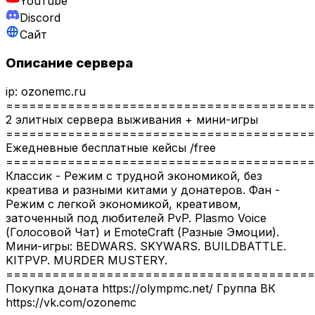
YouTube
Discord
Сайт
Описание сервера
ip: ozonemc.ru
========================================
2 элитных сервера выживания + мини-игры
========================================
Ежедневные бесплатные кейсы /free
========================================
Классик - Режим с трудной экономикой, без
креатива и разными китами у донатеров. Фан -
Режим с легкой экономикой, креативом,
заточенный под любителей PvP. Plasmo Voice
(Голосовой Чат) и EmoteCraft (Разные Эмоции).
Мини-игры: BEDWARS. SKYWARS. BUILDBATTLE.
KITPVP. MURDER MUSTERY.
========================================
Покупка доната https://olympmc.net/ Группа ВК
https://vk.com/ozonemc