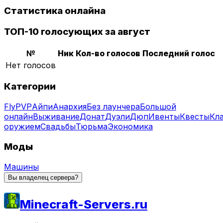
Статистика онлайна
ТОП-10 голосующих за август
№
Ник
Кол-во голосов
Последний голос
Нет голосов
Категории
Fly
PVP
Айпи
Анархия
Без лаунчера
Большой
онлайн
Выживание
Донат
Дуэли
Дюп
Ивенты
Квесты
Кл
оружием
Свадьбы
Тюрьма
Экономика
Моды
Машины
Вы владелец сервера?
Minecraft-Servers.ru