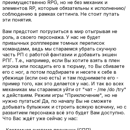
преимущественно RPG, но не без механик и
элементов RP, которые обязательны к исполнению/
соблюдению в рамках сеттинга. Не стоит путать
эти понятия.
Вам предстоит погрузиться в мир отыгрывая не
роль, а своего персонажа. У нас не будет
привычных ролплеерам томных переписок
командами, ведь мы стараемся убрать скучную
часть РП с работой фантазии и добавить экшен
РПГ. Т.е., например, если Вы хотите взять в плен
игрока или посадить его в тюрьму, то Вы сбиваете
его с ног, а потом подбираете и несете к себе в
убежище (если оно есть) и там поднимаете его -
пример того, как это делается у нас. И так во всех
механиках мы стараемся уйти от "чат - /me /do /try"
к действиям. Режим игры "Приключение", но не
нужно пугаться! Да, по началу Вы не сможете
добывать булыжник и строить всякую всячину, но с
развитием персонажа всё это будет Вам доступно.
Что Вас ждёт уже сейчас у нас:
- Кастомная система прокачки (СПП)