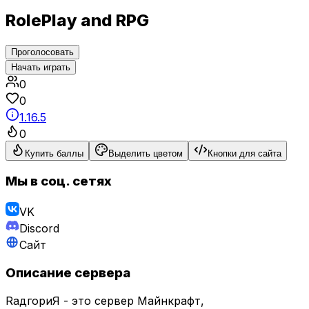
RolePlay and RPG
Проголосовать
Начать играть
0
0
1.16.5
0
Купить баллы
Выделить цветом
Кнопки для сайта
Мы в соц. сетях
VK
Discord
Сайт
Описание сервера
RадгориЯ - это сервер Майнкрафт,