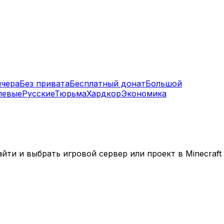
нчера
Без привата
Бесплатный донат
Большой
левые
Русские
Тюрьма
Хардкор
Экономика
ти и выбрать игровой сервер или проект в Minecraft