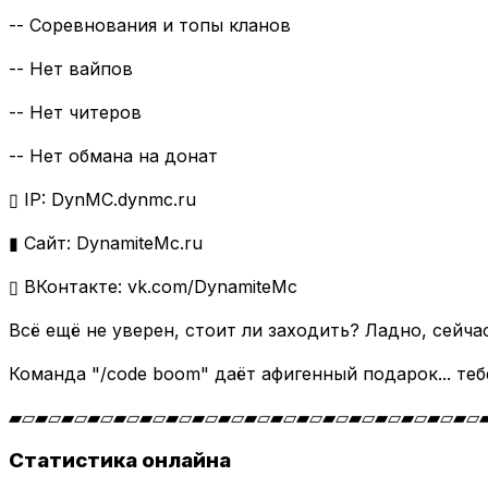
-- Соревнования и топы кланов
-- Нет вайпов
-- Нет читеров
-- Нет обмана на донат
▯ IP: DynMC.dynmc.ru
▮ Сайт: DynamiteMc.ru
▯ ВКонтакте: vk.com/DynamiteMc
Всё ещё не уверен, стоит ли заходить? Ладно, сейч
Команда "/code boom" даёт афигенный подарок... теб
▰▱▰▱▰▱▰▱▰▱▰▱▰▱▰▱▰▱▰▱▰▱▰▱▰▱▰▱▰▱▰▱▰▱▰▱
Статистика онлайна