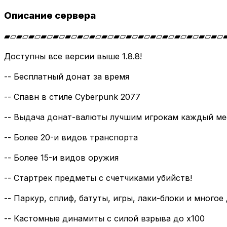
Описание сервера
▰▱▰▱▰▱▰▱▰▱▰▱▰▱▰▱▰▱▰▱▰▱▰▱▰▱▰▱▰▱▰▱▰▱▰▱
Доступны все версии выше 1.8.8!
-- Бесплатный донат за время
-- Спавн в стиле Cyberpunk 2077
-- Выдача донат-валюты лучшим игрокам каждый ме
-- Более 20-и видов транспорта
-- Более 15-и видов оружия
-- Стартрек предметы с счетчиками убийств!
-- Паркур, сплиф, батуты, игры, лаки-блоки и многое д
-- Кастомные динамиты с силой взрыва до x100