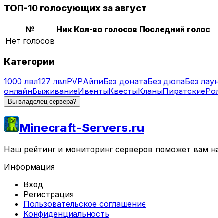
ТОП-10 голосующих за август
№
Ник
Кол-во голосов
Последний голос
Нет голосов
Категории
1000 лвл
127 лвл
PVP
Айпи
Без доната
Без дюпа
Без лау
онлайн
Выживание
Ивенты
Квесты
Кланы
Пиратские
Ро
Вы владелец сервера?
Minecraft-Servers.ru
Наш рейтинг и мониторинг серверов поможет вам най
Информация
Вход
Регистрация
Пользовательское соглашение
Конфиденциальность