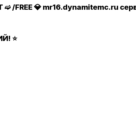
➫ /FREE 💎 mr16.dynamitemc.ru се
Й! ⭐