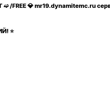
➫ /FREE 💎 mr19.dynamitemc.ru се
Й! ⭐