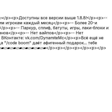
Доступны все версии выше 1.8.8!</p><p>--
им игрокам каждый месяц</p><p>-- Более 20-и
p><p>-- Паркур, сплиф, батуты, игры, лаки-блоки и
ланов</p><p>-- Нет вайпов</p><p>-- Нет
▯ ВКонтакте: vk.com/DynamiteMc</p><p>Всё ещё не
 "/code boom" даёт афигенный подарок... тебе
▱▰▱▰▱▰▱▰▱▰▱▰▱▰</p><p></p><p></p><p></p>