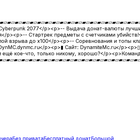
▱▰▱▰▱▰▱▰▱▰▱▰▱▰▱▰▱▰▱▰▱▰▱▰▱▰▱▰▱▰▱▰▱▰▱</p><p>
 Cyberpunk 2077</p><p>-- Выдача донат-валюты лучш
</p><p>-- Стартрек предметы с счетчиками убийств!</
илой взрыва до x100</p><p>-- Соревнования и топы к
DynMC.dynmc.ru</p><p>▮ Сайт: DynamiteMc.ru</p><p>
м ещё кое-что, только никому, хорошо?</p><p>Команда
▰▱▰▱▰▱▰▱▰▱▰▱▰▱▰▱▰▱▰▱▰▱▰▱▰▱▰▱▰▱▰▱▰▱▰▱▰▱▰▱▰
нчера
Без привата
Бесплатный донат
Большой