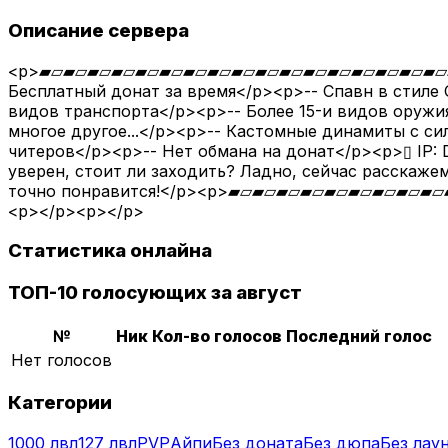
Описание сервера
<p>▰▱▰▱▰▱▰▱▰▱▰▱▰▱▰▱▰▱▰▱▰▱▰▱▰▱▰▱▰▱▰▱▰▱▰▱▰
Бесплатный донат за время</p><p>-- Спавн в стиле
видов транспорта</p><p>-- Более 15-и видов оружия
многое другое...</p><p>-- Кастомные динамиты с с
читеров</p><p>-- Нет обмана на донат</p><p>▯ IP: 
уверен, стоит ли заходить? Ладно, сейчас расскаже
точно понравится!</p><p>▰▱▰▱▰▱▰▱▰▱▰▱▰▱▰▱
<p></p><p></p>
Статистика онлайна
ТОП-10 голосующих за август
№
Ник
Кол-во голосов
Последний голос
Нет голосов
Категории
1000 лвл
127 лвл
PVP
Айпи
Без доната
Без дюпа
Без лау