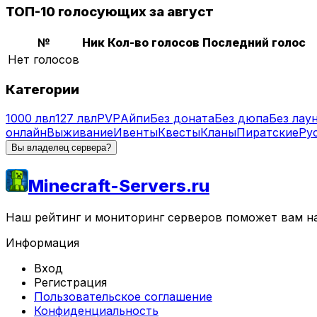
ТОП-10 голосующих за август
№
Ник
Кол-во голосов
Последний голос
Нет голосов
Категории
1000 лвл
127 лвл
PVP
Айпи
Без доната
Без дюпа
Без лау
онлайн
Выживание
Ивенты
Квесты
Кланы
Пиратские
Ру
Вы владелец сервера?
Minecraft-Servers.ru
Наш рейтинг и мониторинг серверов поможет вам най
Информация
Вход
Регистрация
Пользовательское соглашение
Конфиденциальность