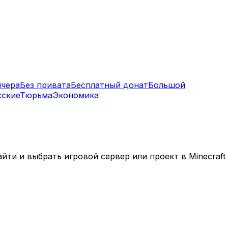
нчера
Без привата
Бесплатный донат
Большой
сские
Тюрьма
Экономика
ти и выбрать игровой сервер или проект в Minecraft