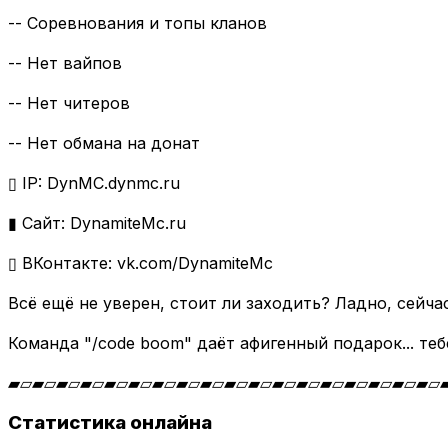
-- Соревнования и топы кланов
-- Нет вайпов
-- Нет читеров
-- Нет обмана на донат
▯ IP: DynMC.dynmc.ru
▮ Сайт: DynamiteMc.ru
▯ ВКонтакте: vk.com/DynamiteMc
Всё ещё не уверен, стоит ли заходить? Ладно, сейч
Команда "/code boom" даёт афигенный подарок... теб
▰▱▰▱▰▱▰▱▰▱▰▱▰▱▰▱▰▱▰▱▰▱▰▱▰▱▰▱▰▱▰▱▰▱▰▱
Статистика онлайна