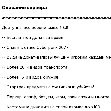
Описание сервера
▰▱▰▱▰▱▰▱▰▱▰▱▰▱▰▱▰▱▰▱▰▱▰▱▰▱▰▱▰▱▰▱▰▱▰▱
Доступны все версии выше 1.8.8!
-- Бесплатный донат за время
-- Спавн в стиле Cyberpunk 2077
-- Выдача донат-валюты лучшим игрокам каждый ме
-- Более 20-и видов транспорта
-- Более 15-и видов оружия
-- Стартрек предметы с счетчиками убийств!
-- Паркур, сплиф, батуты, игры, лаки-блоки и многое д
-- Кастомные динамиты с силой взрыва до x100