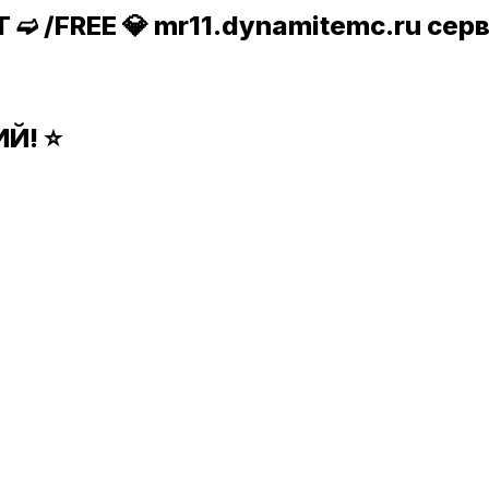
➫ /FREE 💎 mr11.dynamitemc.ru се
Й! ⭐