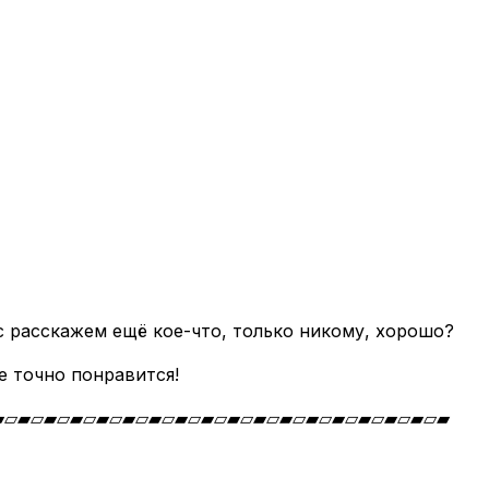
ас расскажем ещё кое-что, только никому, хорошо?
е точно понравится!
▰▱▰▱▰▱▰▱▰▱▰▱▰▱▰▱▰▱▰▱▰▱▰▱▰▱▰▱▰▱▰▱▰▱▰