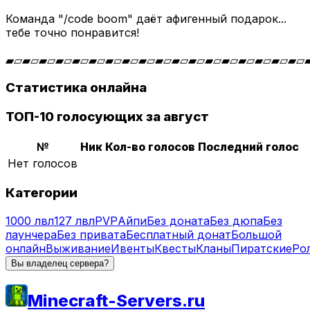
Команда "/code boom" даёт афигенный подарок...
тебе точно понравится!
▰▱▰▱▰▱▰▱▰▱▰▱▰▱▰▱▰▱▰▱▰▱▰▱▰▱▰▱▰▱▰▱▰▱▰▱
Статистика онлайна
ТОП-10 голосующих за август
№
Ник
Кол-во голосов
Последний голос
Нет голосов
Категории
1000 лвл
127 лвл
PVP
Айпи
Без доната
Без дюпа
Без
лаунчера
Без привата
Бесплатный донат
Большой
онлайн
Выживание
Ивенты
Квесты
Кланы
Пиратские
Ро
Вы владелец сервера?
Minecraft-Servers.ru