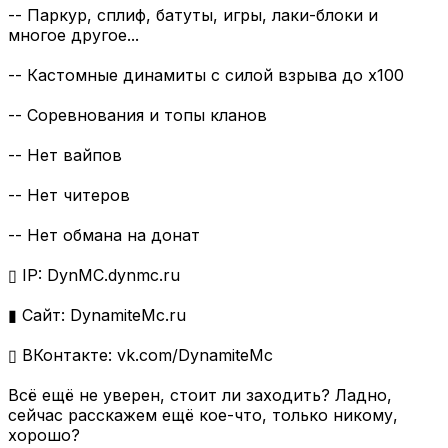
-- Паркур, сплиф, батуты, игры, лаки-блоки и
многое другое...
-- Кастомные динамиты с силой взрыва до x100
-- Соревнования и топы кланов
-- Нет вайпов
-- Нет читеров
-- Нет обмана на донат
▯ IP: DynMC.dynmc.ru
▮ Сайт: DynamiteMc.ru
▯ ВКонтакте: vk.com/DynamiteMc
Всё ещё не уверен, стоит ли заходить? Ладно,
сейчас расскажем ещё кое-что, только никому,
хорошо?