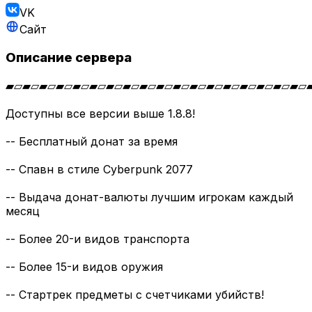
VK
Сайт
Описание сервера
▰▱▰▱▰▱▰▱▰▱▰▱▰▱▰▱▰▱▰▱▰▱▰▱▰▱▰▱▰▱▰▱▰▱▰▱
Доступны все версии выше 1.8.8!
-- Бесплатный донат за время
-- Спавн в стиле Cyberpunk 2077
-- Выдача донат-валюты лучшим игрокам каждый
месяц
-- Более 20-и видов транспорта
-- Более 15-и видов оружия
-- Стартрек предметы с счетчиками убийств!