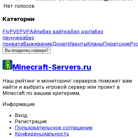
Нет голосов
Категории
Fly
PVE
PVP
Айпи
Без вайпов
Без дюпа
Без
лаунчера
Без
привата
Выживание
Донат
Ивенты
Кланы
Пиратские
Ру
Вы владелец сервера?
Minecraft-Servers.ru
Наш рейтинг и мониторинг серверов поможет вам
найти и выбрать игровой сервер или проект в
Minecraft по вашим критериям.
Информация
Вход
Регистрация
Пользовательское соглашение
Конфиденциальность