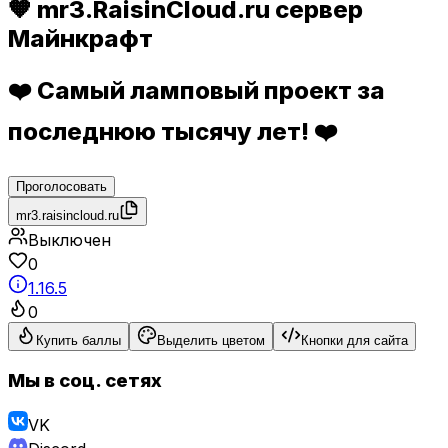
🧡 mr3.RaisinCloud.ru сервер
Майнкрафт
❤️ Самый ламповый проект за
последнюю тысячу лет! ❤️
Проголосовать
mr3.raisincloud.ru
Выключен
0
1.16.5
0
Купить баллы
Выделить цветом
Кнопки для сайта
Мы в соц. сетях
VK